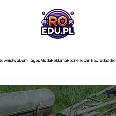
downictwo
Dom i ogód
Moda
Reklama
Różne
Technika
Uroda
Zdro