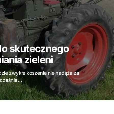
tyczna: Jak
enia Krajobraz
tycznej Reklama programatyczna to
h się dziedzin marketingu cyfrowego.