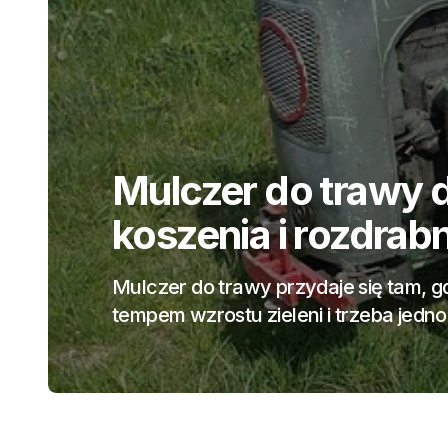
Reklama Programa
Automatyzacja Zmi
Zakupu Mediów?
Wprowadzenie do Reklamy Programa
jedna z najdynamiczniej rozwijającyc
Dzięki automatyzacji procesów…